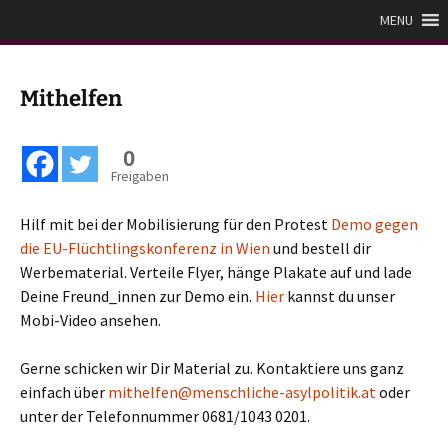
Zum
Plattform für eine
MENU
Inhalt
menschliche Asylpolitik
springen
Mithelfen
0
Freigaben
Hilf mit bei der Mobilisierung für den Protest
Demo gegen
die EU-Flüchtlingskonferenz in Wien
und bestell dir
Werbematerial. Verteile Flyer, hänge Plakate auf und lade
Deine Freund_innen zur Demo ein.
Hier
kannst du unser
Mobi-Video ansehen.
Gerne schicken wir Dir Material zu. Kontaktiere uns ganz
einfach über
mithelfen@menschliche-asylpolitik.at
oder
unter der Telefonnummer 0681/1043 0201.