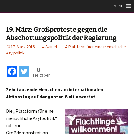
Zum
Plattform für eine
MENU
Inhalt
menschliche Asylpolitik
springen
19. März: Großproteste gegen die
Abschottungspolitik der Regierung
17. März 2016
Aktuell
Plattform fuer eine menschliche
Asylpolitik
0
Freigaben
Zehntausende Menschen am internationalen
Aktionstag auf der ganzen Welt erwartet
Die „Plattform für eine
menschliche Asylpolitik“
ruft zur
Großdemonstration