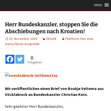
Zum
Plattform für eine
MENU
Inhalt
menschliche Asylpolitik
springen
Herr Bundeskanzler, stoppen Sie die
Abschiebungen nach Kroatien!
25. November 2016
Aktuell
Plattform fuer eine
menschliche Asylpolitik
0
Freigaben
Wir veröffentlichen einen Brief von Boukje Veltema aus
Vöcklabruck an Bundeskanzler Christian Kern.
Sehr geehrter Herr Bundeskanzler,