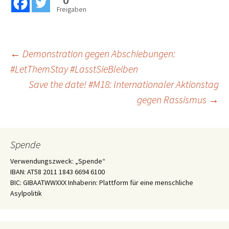
0
Freigaben
Beitragsnavigation
←
Demonstration gegen Abschiebungen:
#LetThemStay #LasstSieBleiben
Save the date! #M18: Internationaler Aktionstag
gegen Rassismus
→
Spende
Verwendungszweck: „Spende“
IBAN: AT58 2011 1843 6694 6100
BIC: GIBAATWWXXX Inhaberin: Plattform für eine menschliche
Asylpolitik