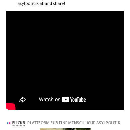
asylpolitik.at and share!