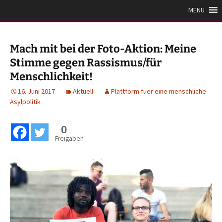
Zum
Plattform für eine
MENU
Inhalt
menschliche Asylpolitik
springen
Mach mit bei der Foto-Aktion: Meine
Stimme gegen Rassismus/für
Menschlichkeit!
16. Juni 2017
Aktuell
Plattform fuer eine menschliche
Asylpolitik
0
Freigaben