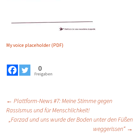
My voice placeholder (PDF)
0
Freigaben
Beitragsnavigation
←
Plattform-News #7: Meine Stimme gegen
Rassismus und für Menschlichkeit!
„Farzad und uns wurde der Boden unter den Füßen
weggerissen“
→