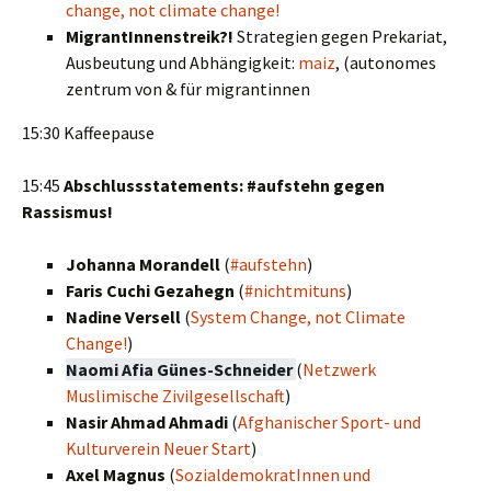
change, not climate change!
MigrantInnenstreik?!
Strategien gegen Prekariat,
Ausbeutung und Abhängigkeit:
maiz
, (autonomes
zentrum von & für migrantinnen
15:30 Kaffeepause
15:45
Abschlussstatements: #aufstehn gegen
Rassismus!
Johanna Morandell
(
#aufstehn
)
Faris Cuchi Gezahegn
(
#nichtmituns
)
Nadine Versell
(
System Change, not Climate
Change!
)
Naomi Afia Günes-Schneider
(
Netzwerk
Muslimische Zivilgesellschaft
)
Nasir Ahmad Ahmadi
(
Afghanischer Sport- und
Kulturverein Neuer Start
)
Axel Magnus
(
SozialdemokratInnen und