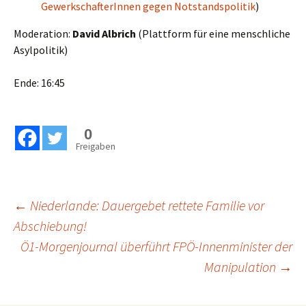
GewerkschafterInnen gegen Notstandspolitik
)
Moderation:
David Albrich
(Plattform für eine menschliche
Asylpolitik)
Ende: 16:45
0
Freigaben
Beitragsnavigation
←
Niederlande: Dauergebet rettete Familie vor
Abschiebung!
Ö1-Morgenjournal überführt FPÖ-Innenminister der
Manipulation
→