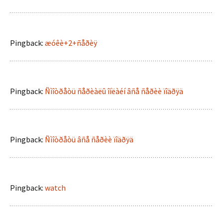
Pingback:
æóêè+2+ñåðèÿ
Pingback:
Ñìîòðåòü ñåðèàëû îíëàéí âñå ñåðèè ïîäðÿä
Pingback:
Ñìîòðåòü âñå ñåðèè ïîäðÿä
Pingback:
watch