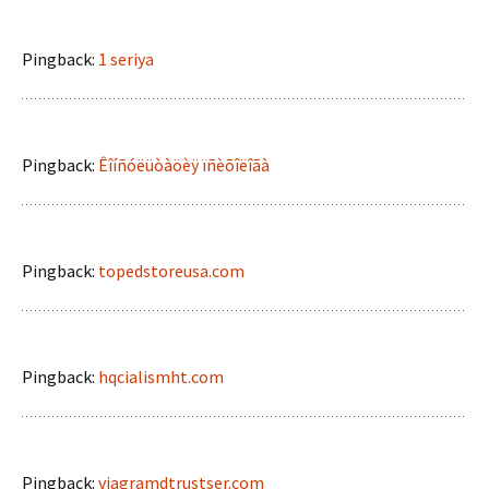
Pingback:
1 seriya
Pingback:
Êîíñóëüòàöèÿ ïñèõîëîãà
Pingback:
topedstoreusa.com
Pingback:
hqcialismht.com
Pingback:
viagramdtrustser.com