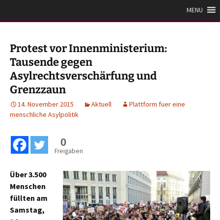
Zum
Plattform für eine
MENU
Inhalt
menschliche Asylpolitik
springen
Protest vor Innenministerium:
Tausende gegen
Asylrechtsverschärfung und
Grenzzaun
14. November 2015
Aktuell
Plattform fuer eine
menschliche Asylpolitik
0
Freigaben
Über 3.500
Menschen
füllten am
Samstag,