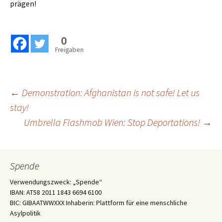
prägen!
0
Freigaben
Beitragsnavigation
←
Demonstration: Afghanistan is not safe! Let us
stay!
Umbrella Flashmob Wien: Stop Deportations!
→
Spende
Verwendungszweck: „Spende“
IBAN: AT58 2011 1843 6694 6100
BIC: GIBAATWWXXX Inhaberin: Plattform für eine menschliche
Asylpolitik