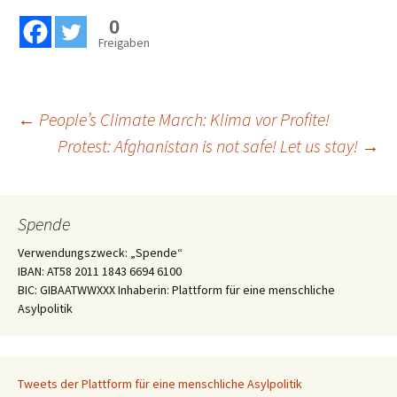
0
Freigaben
Beitragsnavigation
←
People’s Climate March: Klima vor Profite!
Protest: Afghanistan is not safe! Let us stay!
→
Spende
Verwendungszweck: „Spende“
IBAN: AT58 2011 1843 6694 6100
BIC: GIBAATWWXXX Inhaberin: Plattform für eine menschliche
Asylpolitik
Tweets der Plattform für eine menschliche Asylpolitik