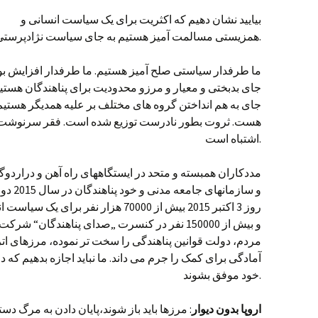
بیایید نشان دهیم که اکثریت برای یک سیاست انسانی و
همزیستی مسالمت آمیز هستیم به جای سیاست نژادپرستی.
ما طرفدار سیاستی صلح آمیز هستیم. ما طرفدار افزایش بو
جای بدبختی و معیار و مرزو محدودیت برای پناهندگان هستیم
جای به هم انداختن گروه های مختلف بر علیه همدیگر هستیم.
هست. ثروت بطور نادرست توزیع شده است. فقر سرنوشت ن
اشتباه است.
مددکاران همبسته و متحد در ایستگاههای راه آهن و دراردوگ
و سازما
روز 3 اکتبر 2015 بیش از 70000 هزار نفر 
و بیش از 150000 نفر در کنسرت „صدای پناهندگان
مردم، دولت قوانین پناهندگی را سخت تر نموده، مرزهای اتر
آمادگی برای کمک را جرم می داند. ما نباید اجازه بدهیم که 
خود موفق بشوند.
اروپا بدون دیوار
: مرزها باید باز شوند،پایان دادن به مرگ دس