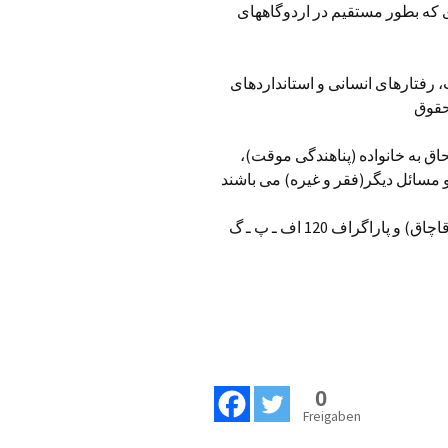
ی که بطور مستقیم در اردوگاههای
 رفتارهای انسانی و استانداردهای
حاق به خانواده (پناهندگی موقت)،
: حذف پاراگراف 114 اف ـ پ ـ گ (قاچاق) و پاراگراف 120 اف ـ پ ـ گ
0
Freigaben