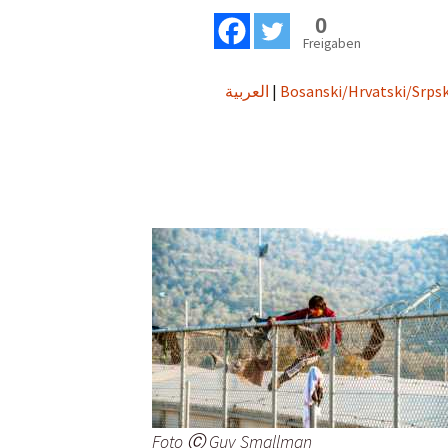
0
Freigaben
Bosanski/Hrvatski/Srpsk
|
العربية
Foto Ⓒ Guy Smallman