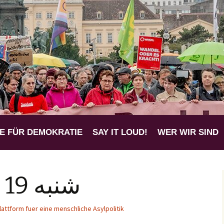
 für eine mensch
k
E FÜR DEMOKRATIE
SAY IT LOUD!
WER WIR SIND
شنبه 19 مارس 2016
lattform fuer eine menschliche Asylpolitik