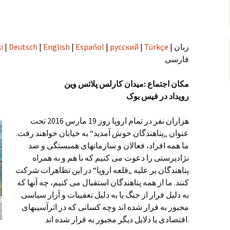
| زبان
Türkçe
|
русский
|
Español
|
English
|
Deutsch
|
i
فارسی
مکان اجتماع :میدان کارلس پلاتس وین
رویداد در فیس بوک
هزاران نفر در تمام اروپا روز 19 مارس 2016 تحت
عنوان „پناهندگان خوش آمدید“ به خیابان خواهند رفت.
ما همه افراد، فعالان و سازمانهای همبستگی و ضد
نژادپرستی را دعوت می کنیم که با هم و به همراه
پناهندگان بر علیه „قلعه اروپا“ در این تظاهرات شرکت
کنند. ما از همه پناهندگان استقبال می کنیم، چه آنها که
به دلیل فرار از جنگ یا به دلیل تعقیبات و آزار سیاسی
مجبور به فرار شده اند وچه کسانی که در اثرآسیبهای
اقتصادی یا دلایل دیگر مجبور به فرار شده اند.