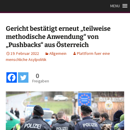
Zum
Plattform für eine
MENU
Inhalt
menschliche Asylpolitik
springen
Gericht bestätigt erneut „teilweise
methodische Anwendung“ von
„Pushbacks“ aus Österreich
19. Februar 2022
Allgemein
Plattform fuer eine
menschliche Asylpolitik
0
Freigaben