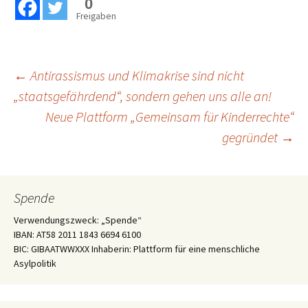
0
Freigaben
Beitragsnavigation
←
Antirassismus und Klimakrise sind nicht
„staatsgefährdend“, sondern gehen uns alle an!
Neue Plattform „Gemeinsam für Kinderrechte“
gegründet
→
Spende
Verwendungszweck: „Spende“
IBAN: AT58 2011 1843 6694 6100
BIC: GIBAATWWXXX Inhaberin: Plattform für eine menschliche
Asylpolitik