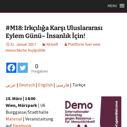
Zum
Plattform für eine
MENU
Inhalt
menschliche Asylpolitik
springen
#M18: Irkçılığa Karşı Uluslararası
Eylem Günü– İnsanlık İçin!
31. Januar 2017
Aktuell
Plattform fuer eine
menschliche Asylpolitik
0
Freigaben
عربي
|
Deutsch
|
English
|
فارسی
| Türkçe
18. März | 14:00
Wien, Märzpark
| U6
Burggasse/Stadthalle
Material
| Veranstaltung
auf
Facebook