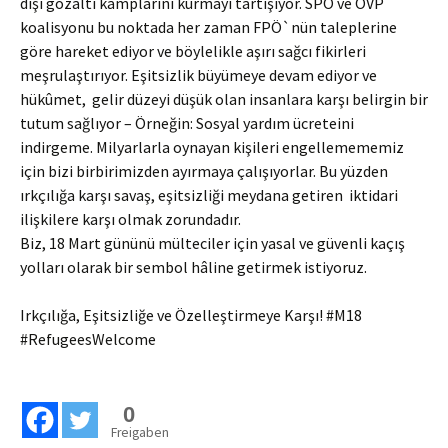
dışı gözaltı kamplarını kurmayı tartışıyor. SPÖ ve ÖVP
koalisyonu bu noktada her zaman FPÖ`nün taleplerine
göre hareket ediyor ve böylelikle aşırı sağcı fikirleri
meşrulaştırıyor. Eşitsizlik büyümeye devam ediyor ve
hükûmet, gelir düzeyi düşük olan insanlara karşı belirgin bir
tutum sağlıyor – Örneğin: Sosyal yardım ücreteini
indirgeme. Milyarlarla oynayan kişileri engellemememiz
için bizi birbirimizden ayırmaya çalışıyorlar. Bu yüzden
ırkçılığa karşı savaş, eşitsizliği meydana getiren iktidari
ilişkilere karşı olmak zorundadır.
Biz, 18 Mart gününü mülteciler için yasal ve güvenli kaçış
yolları olarak bir sembol hâline getirmek istiyoruz.
Irkçılığa, Eşitsizliğe ve Özelleştirmeye Karşı! #M18
#RefugeesWelcome
0
Freigaben