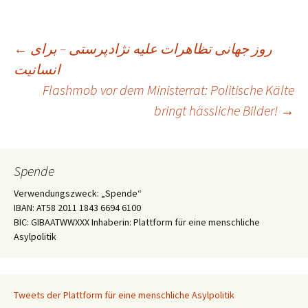
Beitragsnavigation
←
روز جهانى تظاهرات عليه نژادپرستى – براى
انسانيت
Flashmob vor dem Ministerrat: Politische Kälte
bringt hässliche Bilder!
→
Spende
Verwendungszweck: „Spende“
IBAN: AT58 2011 1843 6694 6100
BIC: GIBAATWWXXX Inhaberin: Plattform für eine menschliche
Asylpolitik
Tweets der Plattform für eine menschliche Asylpolitik