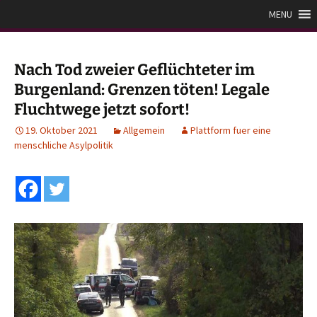
Zum
Plattform für eine
MENU
Inhalt
menschliche Asylpolitik
springen
Nach Tod zweier Geflüchteter im
Burgenland: Grenzen töten! Legale
Fluchtwege jetzt sofort!
19. Oktober 2021
Allgemein
Plattform fuer eine
menschliche Asylpolitik