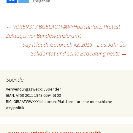
Freigaben
Beitragsnavigation
←
VORERST ABGESAGT! #WirHabenPlatz: Protest-
Zeltlager vor Bundeskanzleramt
Say it loud!-Gespräch #2: 2015 – Das Jahr der
Solidarität und seine Bedeutung heute
→
Spende
Verwendungszweck: „Spende“
IBAN: AT58 2011 1843 6694 6100
BIC: GIBAATWWXXX Inhaberin: Plattform für eine menschliche
Asylpolitik