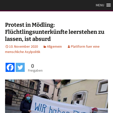
Zum
Plattform für eine
MENU
Inhalt
menschliche Asylpolitik
springen
Protest in Mödling:
Flüchtlingsunterkünfte leerstehen zu
lassen, ist absurd
10. November 2020
Allgemein
Plattform fuer eine
menschliche Asylpolitik
0
Freigaben