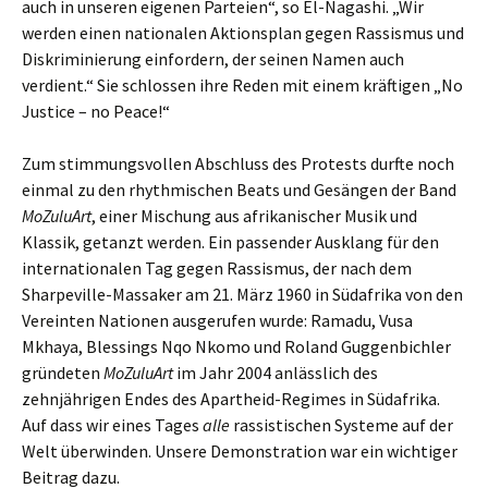
auch in unseren eigenen Parteien“, so El-Nagashi. „Wir
werden einen nationalen Aktionsplan gegen Rassismus und
Diskriminierung einfordern, der seinen Namen auch
verdient.“ Sie schlossen ihre Reden mit einem kräftigen „No
Justice – no Peace!“
Zum stimmungsvollen Abschluss des Protests durfte noch
einmal zu den rhythmischen Beats und Gesängen der Band
MoZuluArt
, einer Mischung aus afrikanischer Musik und
Klassik, getanzt werden. Ein passender Ausklang für den
internationalen Tag gegen Rassismus, der nach dem
Sharpeville-Massaker am 21. März 1960 in Südafrika von den
Vereinten Nationen ausgerufen wurde: Ramadu, Vusa
Mkhaya, Blessings Nqo Nkomo und Roland Guggenbichler
gründeten
MoZuluArt
im Jahr 2004 anlässlich des
zehnjährigen Endes des Apartheid-Regimes in Südafrika.
Auf dass wir eines Tages
alle
rassistischen Systeme auf der
Welt überwinden. Unsere Demonstration war ein wichtiger
Beitrag dazu.