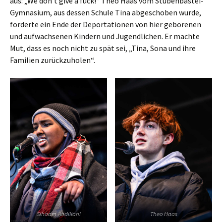
aus: „We don’t give a fuck!“ Theo Haas vom Stubenbastei-
Gymnasium, aus dessen Schule Tina abgeschoben wurde,
forderte ein Ende der Deportationen von hier geborenen
und aufwachsenen Kindern und Jugendlichen. Er machte
Mut, dass es noch nicht zu spät sei, „Tina, Sona und ihre
Familien zurückzuholen“.
Sihaam Abdillahi
Theo Haas