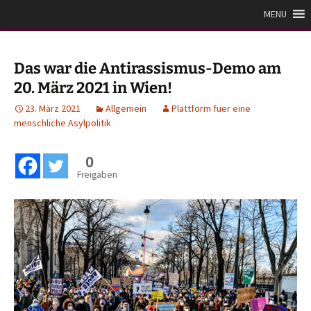
Zum
Plattform für eine
MENU
Inhalt
menschliche Asylpolitik
springen
Das war die Antirassismus-Demo am
20. März 2021 in Wien!
23. März 2021
Allgemein
Plattform fuer eine
menschliche Asylpolitik
0
Freigaben