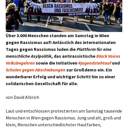
Über 3.000 Menschen standen am Samstag in Wien
gegen Rassismus auf! Anlässlich des internationalen
Tages gegen Rassismus luden die
Plattform für eine
menschliche Asylpolitik
, das antirassistische
Black Voices
Volksbegehren
sowie die Initiativen
#jugendstehtauf
und
Schulen gegen Abschiebungen
zur Großdemo ein. Ein
wunderbarer Erfolg und wichtiger Schritt hin zu einer
solidarischen Gesellschaft für alle.
von David Albrich
Laut und entschlossen protestierten am Samstag tausende
Menschen in Wien gegen Rassismus. Jung und alt, groß und
klein, Menschen unterschiedlichster Hautfarben,