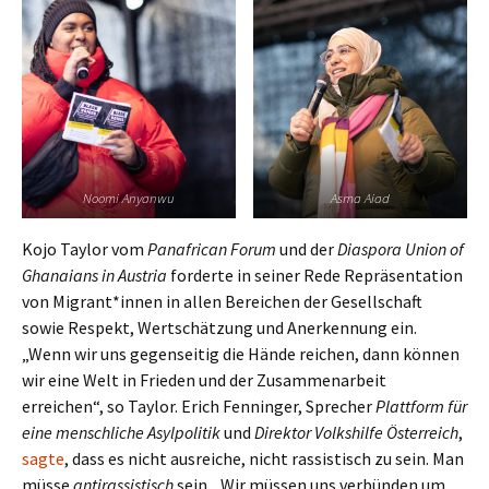
Noomi Anyanwu
Asma Aiad
Kojo Taylor vom
Panafrican Forum
und der
Diaspora Union of
Ghanaians in Austria
forderte in seiner Rede Repräsentation
von Migrant*innen in allen Bereichen der Gesellschaft
sowie Respekt, Wertschätzung und Anerkennung ein.
„Wenn wir uns gegenseitig die Hände reichen, dann können
wir eine Welt in Frieden und der Zusammenarbeit
erreichen“, so Taylor. Erich Fenninger, Sprecher
Plattform für
eine menschliche Asylpolitik
und
Direktor Volkshilfe Österreich
,
sagte
, dass es nicht ausreiche, nicht rassistisch zu sein. Man
müsse
antirassistisch
sein. „Wir müssen uns verbünden um