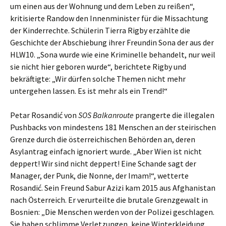
um einen aus der Wohnung und dem Leben zu reißen“,
kritisierte Randow den Innenminister für die Missachtung
der Kinderrechte. Schülerin Tierra Rigby erzählte die
Geschichte der Abschiebung ihrer Freundin Sona der aus der
HLW10. „Sona wurde wie eine Kriminelle behandelt, nur weil
sie nicht hier geboren wurde“, berichtete Rigby und
bekräftigte: „Wir dürfen solche Themen nicht mehr
untergehen lassen. Es ist mehr als ein Trend!“
Petar Rosandić von
SOS Balkanroute
prangerte die illegalen
Pushbacks von mindestens 181 Menschen an der steirischen
Grenze durch die österreichischen Behörden an, deren
Asylantrag einfach ignoriert wurde. „Aber Wien ist nicht
deppert! Wir sind nicht deppert! Eine Schande sagt der
Manager, der Punk, die Nonne, der Imam!“, wetterte
Rosandić. Sein Freund Sabur Azizi kam 2015 aus Afghanistan
nach Österreich. Er verurteilte die brutale Grenzgewalt in
Bosnien: „Die Menschen werden von der Polizei geschlagen.
Sie haben schlimme Verletzungen, keine Winterkleidung,