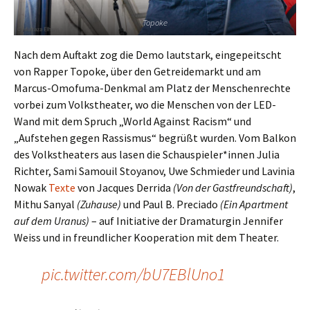
Topoke
Nach dem Auftakt zog die Demo lautstark, eingepeitscht
von Rapper Topoke, über den Getreidemarkt und am
Marcus-Omofuma-Denkmal am Platz der Menschenrechte
vorbei zum Volkstheater, wo die Menschen von der LED-
Wand mit dem Spruch „World Against Racism“ und
„Aufstehen gegen Rassismus“ begrüßt wurden. Vom Balkon
des Volkstheaters aus lasen die Schauspieler*innen Julia
Richter, Sami Samouil Stoyanov, Uwe Schmieder und Lavinia
Nowak
Texte
von Jacques Derrida
(Von der Gastfreundschaft)
,
Mithu Sanyal
(Zuhause)
und Paul B. Preciado
(Ein Apartment
auf dem Uranus)
– auf Initiative der Dramaturgin Jennifer
Weiss und in freundlicher Kooperation mit dem Theater.
pic.twitter.com/bU7EBlUno1