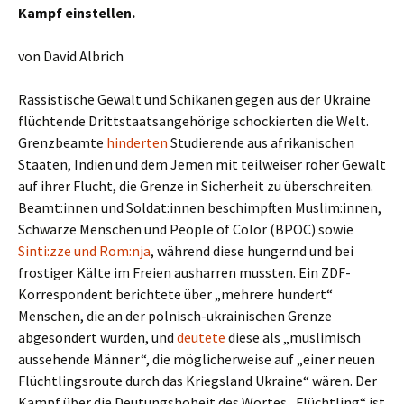
Kampf einstellen.
von David Albrich
Rassistische Gewalt und Schikanen gegen aus der Ukraine
flüchtende Drittstaatsangehörige schockierten die Welt.
Grenzbeamte
hinderten
Studierende aus afrikanischen
Staaten, Indien und dem Jemen mit teilweiser roher Gewalt
auf ihrer Flucht, die Grenze in Sicherheit zu überschreiten.
Beamt:innen und Soldat:innen beschimpften Muslim:innen,
Schwarze Menschen und People of Color (BPOC) sowie
Sinti:zze und Rom:nja
, während diese hungernd und bei
frostiger Kälte im Freien ausharren mussten. Ein ZDF-
Korrespondent berichtete über „mehrere hundert“
Menschen, die an der polnisch-ukrainischen Grenze
abgesondert wurden, und
deutete
diese als „muslimisch
aussehende Männer“, die möglicherweise auf „einer neuen
Flüchtlingsroute durch das Kriegsland Ukraine“ wären. Der
Kampf über die Deutungshoheit des Wortes „Flüchtling“ ist