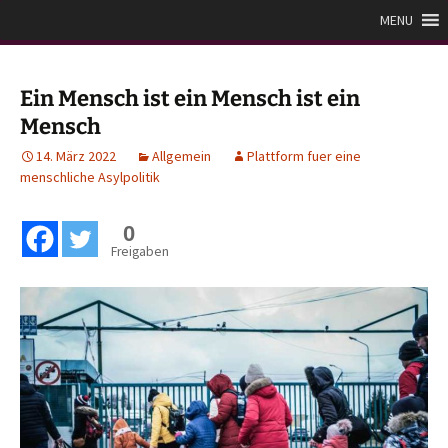
Zum
Plattform für eine
MENU
Inhalt
menschliche Asylpolitik
springen
Ein Mensch ist ein Mensch ist ein
Mensch
14. März 2022
Allgemein
Plattform fuer eine
menschliche Asylpolitik
0
Freigaben