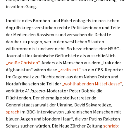
in vollem Gang.
Inmitten des Bomben- und Raketenhagels im russischen
Angriffskriegs verstärken rechte Politiker:innen und Teile
der Medien den Rassismus und versuchen die Debatte
darüber zu prägen, wer in den westlichen Staaten
willkommen ist und wer nicht. So bezeichnete eine NSBC-
Journalistin ukrainische Geflüchtete als ausschließlich
„weiße Christen“
. Anders als Menschen aus dem „Irak oder
Afghanistan“ wären diese
„zivilisiert“
, so ein CBS-Reporter.
Im Gegensatz zu Flüchtenden aus dem Nahen Osten und
Nordafrika seien sie Teil der
„wohlhabenden Mittelklasse“
,
verklärte
Al Jazeera
-Moderator Peter Dobbie die
Flüchtenden. Der ehemalige stellvertretende
Generalstaatsanwalt der Ukraine, David Sakvarelidze,
sprach
im BBC-Interview von „ukrainischen Menschen mit
blauen Augen und blondem Haar“, die vor Putins Raketen
Schutz suchen würden. Die Neue Zürcher Zeitung
schrieb
: