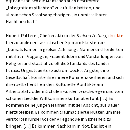
Afghanistan, wo die Menschen auch bestimmte
„Integrationspflichten“ zu erfüllen hätten, und
ukrainischen Staatsangehörigen „in unmittelbarer
Nachbarschaft“.
Hubert Patterer, Chefredakteur der
Kleinen Zeitung
,
drückte
hierzulande den rassistischen Spin am klarsten aus:
„Damals kamen in großer Zahl junge Männer und forderten
mit ihren Prägungen, Frauenbildern und Vorstellungen von
Religion und Staat allzu oft die Standards des Landes
heraus. Ungesteuerter Zustrom weckte Ängste, eine
Gesellschaft könnte ihre innere Kohärenz verlieren und sich
ihrer selbst entfremden. Kulturelle Konflikte am
Arbeitsplatz oder in Schulen wurden verschwiegen und vom
schönen Lied der Willkommenskultur übertönt […] Es
kommen keine jungen Männer, mit der Absicht, auf Dauer
hierzubleiben. Es kommen traumatisierte Mütter, um ihre
verstörten Kinder vor der Kriegshölle in Sicherheit zu
bringen. […] Es kommen Nachbarn in Not. Das ist ein