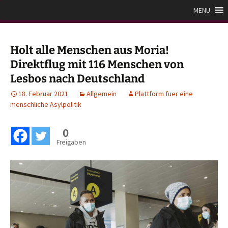
Zum
Plattform für eine
MENU
Inhalt
menschliche Asylpolitik
springen
Holt alle Menschen aus Moria!
Direktflug mit 116 Menschen von
Lesbos nach Deutschland
18. Februar 2021
Allgemein
Plattform fuer eine
menschliche Asylpolitik
0
Freigaben