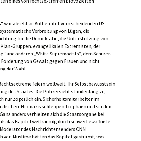
oten eines von rechtsextremen provozierten
s“ war absehbar. Aufbereitet vom scheidenden US-
systematische Verbreitung von Lügen, die
rachtung für die Demokratie, die Unterstützung von
-Klan-Gruppen, evangelikalen Extremisten, der
“ und anderen „White Supremacists“, dem Schüren
 Förderung von Gewalt gegen Frauen und nicht
ng der Wahl.
 Rechtsextreme feiern weltweit. Ihr Selbstbewusstsein
ung des Staates. Die Polizei sieht stundenlang zu,
lich nur zögerlich ein. Sicherheitsmitarbeiter im
ändischen. Neonazis schleppen Trophäen und senden
 Ganz anders verhielten sich die Staatsorgane bei
 als das Kapitol weiträumig durch schwerbewaffnete
in Moderator des Nachrichtensenders CNN
ch vor, Muslime hätten das Kapitol gestürmt, was