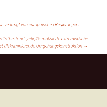
rin verlangt von europäischen Regierungen:
ftatbestand „religiös motivierte extremistische
ist diskriminierende Umgehungskonstruktion
→