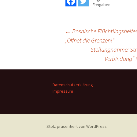
Freigaben
Beitragsnavigation
←
Bosnische Flüchtlingshelfe
„Öffnet die Grenzen!“
Stellungnahme: Stra
Verbindung“ 
Datenschutzerklärung
Impressum
Stolz präsentiert von WordPress