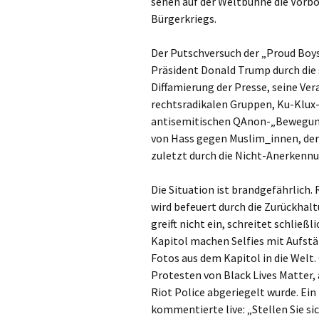
sehen auf der Weltbühne die Vorb
Bürgerkriegs.
Der Putschversuch der „Proud Boy
Präsident Donald Trump durch die 
Diffamierung der Presse, seine Ve
rechtsradikalen Gruppen, Ku-Klux
antisemitischen QAnon-„Bewegung
von Hass gegen Muslim_innen, der
zuletzt durch die Nicht-Anerkennu
Die Situation ist brandgefährlich.
wird befeuert durch die Zurückhalt
greift nicht ein, schreitet schließ
Kapitol machen Selfies mit Aufst
Fotos aus dem Kapitol in die Welt.
Protesten von Black Lives Matter,
Riot Police abgeriegelt wurde. E
kommentierte live: „Stellen Sie si