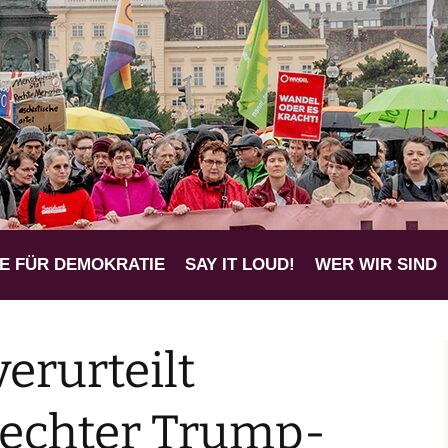
 für eine mensch
k
E FÜR DEMOKRATIE
SAY IT LOUD!
WER WIR SIND
verurteilt
rechter Trump-