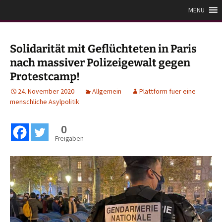
Zum
Plattform für eine
MENU
Inhalt
menschliche Asylpolitik
springen
Solidarität mit Geflüchteten in Paris
nach massiver Polizeigewalt gegen
Protestcamp!
24. November 2020
Allgemein
Plattform fuer eine
menschliche Asylpolitik
0
Freigaben