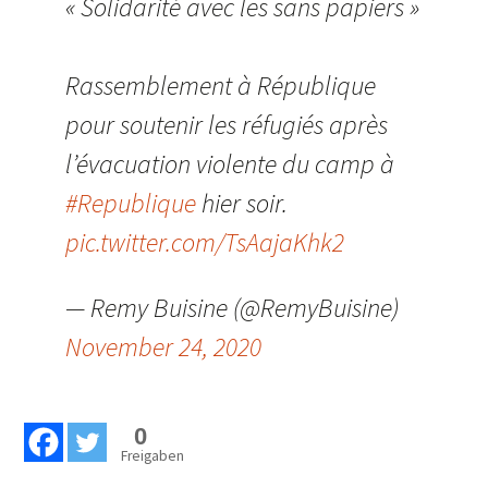
« Solidarité avec les sans papiers »
Rassemblement à République
pour soutenir les réfugiés après
l’évacuation violente du camp à
#Republique
hier soir.
pic.twitter.com/TsAajaKhk2
— Remy Buisine (@RemyBuisine)
November 24, 2020
0
Freigaben