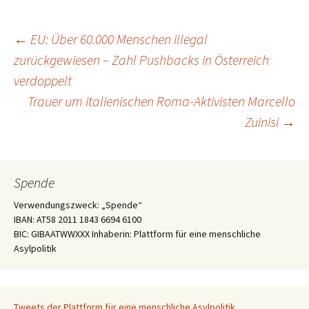
Beitragsnavigation
←
EU: Über 60.000 Menschen illegal
zurückgewiesen – Zahl Pushbacks in Österreich
verdoppelt
Trauer um italienischen Roma-Aktivisten Marcello
Zuinisi
→
Spende
Verwendungszweck: „Spende“
IBAN: AT58 2011 1843 6694 6100
BIC: GIBAATWWXXX Inhaberin: Plattform für eine menschliche
Asylpolitik
Tweets der Plattform für eine menschliche Asylpolitik