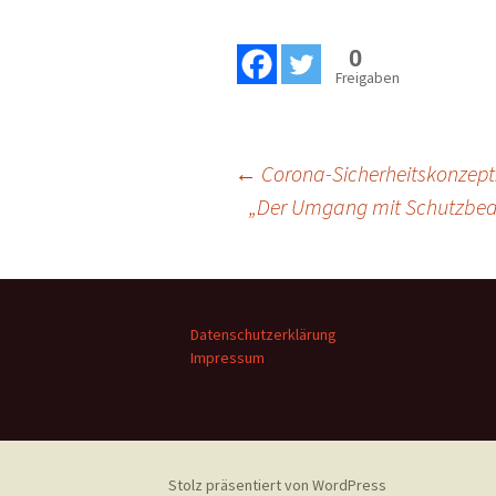
0
Freigaben
Beitragsnavigation
←
Corona-Sicherheitskonzept:
„Der Umgang mit Schutzbedür
Datenschutzerklärung
Impressum
Stolz präsentiert von WordPress