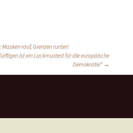
 Masken rauf, Grenzen runter!
ftigen ist ein Lackmustest für die europäische
Demokratie“
→