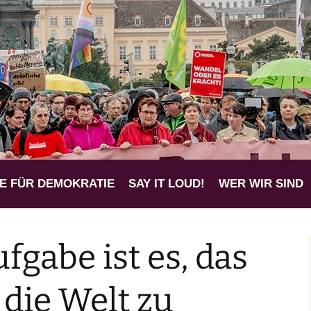
 für eine mensch
k
E FÜR DEMOKRATIE
SAY IT LOUD!
WER WIR SIND
fgabe ist es, das
die Welt zu