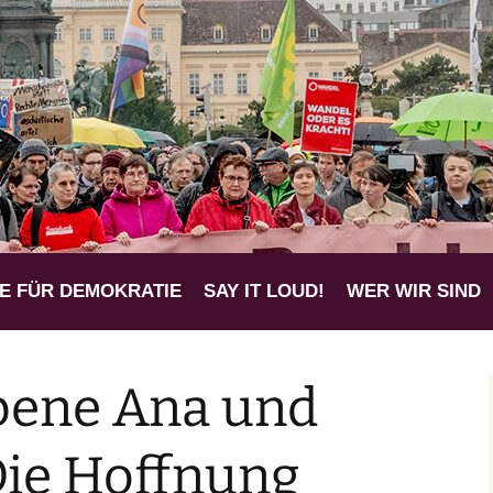
 für eine mensch
k
E FÜR DEMOKRATIE
SAY IT LOUD!
WER WIR SIND
bene Ana und
Die Hoffnung