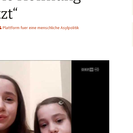
tzt“
Plattform fuer eine menschliche Asylpolitik