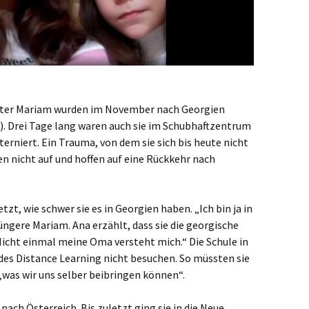
ester Mariam wurden im November nach Georgien
. Drei Tage lang waren auch sie im Schubhaftzentrum
rniert. Ein Trauma, von dem sie sich bis heute nicht
n nicht auf und hoffen auf eine Rückkehr nach
zt, wie schwer sie es in Georgien haben. „Ich bin ja in
üngere Mariam. Ana erzählt, dass sie die georgische
icht einmal meine Oma versteht mich.“ Die Schule in
 des Distance Learning nicht besuchen. So müssten sie
„was wir uns selber beibringen können“.
 nach Österreich. Bis zuletzt ging sie in die Neue