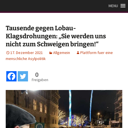
Zum
Plattform für eine
MENU
Inhalt
menschliche Asylpolitik
springen
Tausende gegen Lobau-
Klagsdrohungen: „Sie werden uns
nicht zum Schweigen bringen!“
17. Dezember 2021
Allgemein
Plattform fuer eine
menschliche Asylpolitik
0
Freigaben