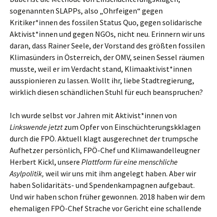
sogenannten SLAPPs, also „Ohrfeigen“ gegen
Kritiker*innen des fossilen Status Quo, gegen solidarische
Aktivist*innen und gegen NGOs, nicht neu. Erinnern wir uns
daran, dass Rainer Seele, der Vorstand des größten fossilen
Klimasünders in Österreich, der OMV, seinen Sessel räumen
musste, weil er im Verdacht stand, Klimaaktivist*innen
ausspionieren zu lassen. Wollt ihr, liebe Stadtregierung,
wirklich diesen schändlichen Stuhl für euch beanspruchen?
Ich wurde selbst vor Jahren mit Aktivist*innen von
Linkswende jetzt
zum Opfer von Einschüchterungskklagen
durch die FPÖ. Aktuell klagt ausgerechnet der trumpsche
Aufhetzer persönlich, FPÖ-Chef und Klimawandelleugner
Herbert Kickl, unsere
Plattform für eine menschliche
Asylpolitik,
weil wir uns mit ihm angelegt haben. Aber wir
haben Solidaritäts- und Spendenkampagnen aufgebaut.
Und wir haben schon früher gewonnen. 2018 haben wir dem
ehemaligen FPÖ-Chef Strache vor Gericht eine schallende